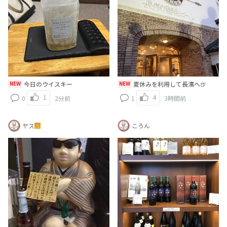
NEW
今日のウイスキー
NEW
夏休みを利用して長濱へ🍺
1
4
0
2分前
1
3時間前
ヤス
ころん