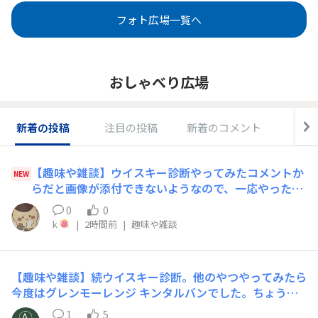
フォト広場一覧へ
おしゃべり広場
新着の投稿
注目の投稿
新着のコメント
Q
【趣味や雑談】ウイスキー診断やってみたコメントか
NEW
らだと画像が添付できないようなので、一応やった診
断のURLも置いときます前はラガヴーリンが好きだっ
0
0
たんですが、なんか疲れた結果ピート控えめばっかに
k
|
2時間前
|
趣味や雑談
なったかな？​ウイスキー診断​
【趣味や雑談】続ウイスキー診断。他のやつやってみたら
今度はグレンモーレンジ キンタルバンでした。ちょうど
買ってないボトルなのでどこかで見かけたら飲んでみよう
1
5