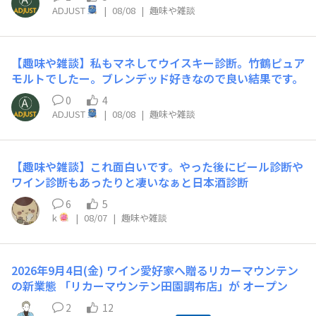
と思います。こちらのサイトの方がラインナップ的にウイ
ADJUST
|
08/08
|
趣味や雑談
スキーの種類も多そうです。
【趣味や雑談】私もマネしてウイスキー診断。竹鶴ピュア
モルトでしたー。ブレンデッド好きなので良い結果です。
0
4
ADJUST
|
08/08
|
趣味や雑談
【趣味や雑談】これ面白いです。やった後にビール診断や
ワイン診断もあったりと凄いなぁと​日本酒診断​
6
5
k
|
08/07
|
趣味や雑談
2026年9月4日(金) ワイン愛好家へ贈るリカーマウンテン
の新業態 「リカーマウンテン田園調布店」が オープン
2
12