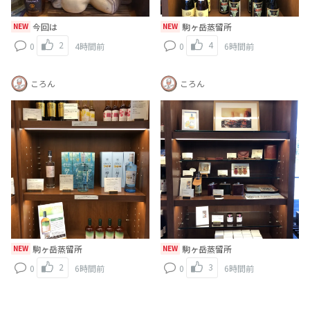
NEW
今回は
NEW
駒ヶ岳蒸留所
2
4
0
4時間前
0
6時間前
ころん
ころん
NEW
駒ヶ岳蒸留所
NEW
駒ヶ岳蒸留所
2
3
0
6時間前
0
6時間前