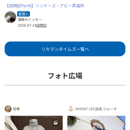
【訪問記Part6】リンドーズ・アビー蒸溜所
管理人
湘南のぐっちー
2026-07-24
訪問記
リカマンタイムズ一覧へ
フォト広場
俊
WHISKY LIFE店長 ひゅーず