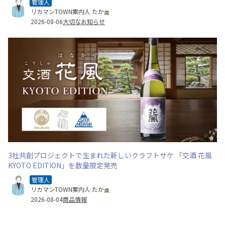
管理人
リカマンTOWN案内人 たか
2026-08-06
大切なお知らせ
3社共創プロジェクトで生まれた新しいクラフトサケ 「交酒 花風
KYOTO EDITION」を数量限定発売
管理人
リカマンTOWN案内人 たか
2026-08-04
商品情報