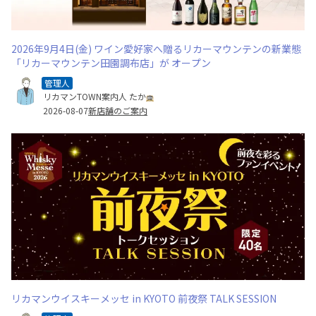
2026年9月4日(金) ワイン愛好家へ贈るリカーマウンテンの新業態
「リカーマウンテン田園調布店」が オープン
管理人
リカマンTOWN案内人 たか
2026-08-07
新店舗のご案内
リカマンウイスキーメッセ in KYOTO 前夜祭 TALK SESSION